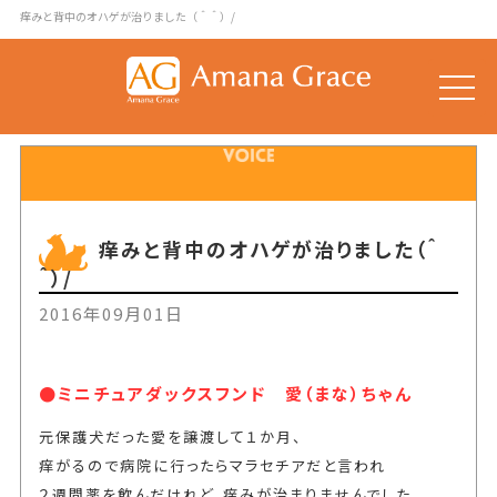
痒みと背中のオハゲが治りました（＾＾）/
toggle
naviga
痒みと背中のオハゲが治りました（＾
＾）/
2016年09月01日
●ミニチュアダックスフンド 愛（まな）ちゃん
元保護犬だった愛を譲渡して１か月、
痒がるので病院に行ったらマラセチアだと言われ
２週間薬を飲んだけれど、痒みが治まりませんでした。