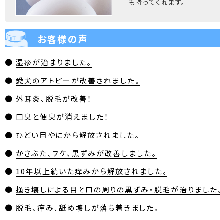
も持ってくれます。
お客様の声
●
湿疹が治まりました。
●
愛犬のアトピーが改善されました。
●
外耳炎、脱毛が改善！
●
口臭と便臭が消えました！
●
ひどい目やにから解放されました。
●
かさぶた、フケ、黒ずみが改善しました。
●
10年以上続いた痒みから解放されました。
●
掻き壊しによる目と口の周りの黒ずみ・脱毛が治りました
●
脱毛、痒み、舐め壊しが落ち着きました。