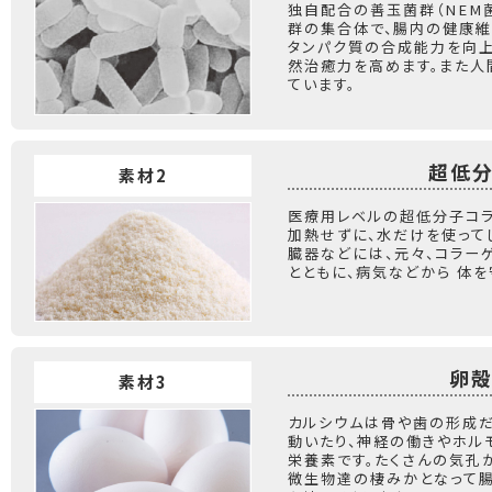
独自配合の善玉菌群（NEM
群の集合体で、腸内の健康維
タンパク質の合成能力を向上
然治癒力を高めます。また人
ています。
超低
素材2
医療用レベルの超低分子コラ
加熱せずに、水だけを使ってじ
臓器などには、元々、コラー
とともに、病気などから 体を
卵殻
素材3
カルシウムは骨や歯の形成だ
動いたり、神経の働きやホル
栄養素です。たくさんの気孔
微生物達の棲みかとなって