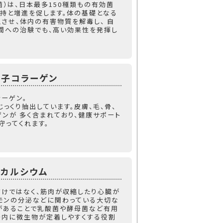
菌）は、日本最多150種類もの有効菌
持と増進を促します。体の基礎となる
させ、体内の有害物質を解毒し、 自
間への治験でも、高い効果性を発揮し
分子コラーゲン
ーゲン。
っくり抽出しています。皮膚、毛、骨、
ゲンが 多く含まれており、健康サポート
守ってくれます。
カルシウム
けではなく、筋肉が収縮したり心臓が
モンの分泌などに関わっている大切な
があることで乳酸菌や酵母菌など有用
腸内に微生物が定着しやすくする役割