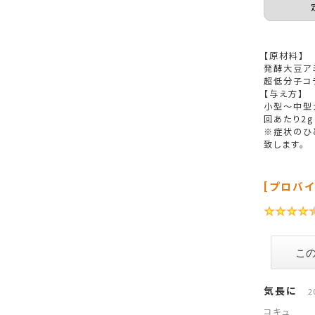
【原材料】
発酵大豆ア
超低分子コ
【与え方】
小型～中型
回あたり2g
※症状のひ
致します。
[プロバイ
気長に
2
コキュ