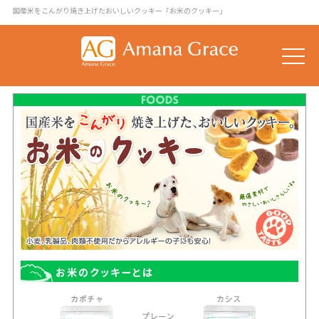
国産米をこんがり焼き上げたおいしいクッキー「お米のクッキー」
toggle
naviga
お米のクッキーとは